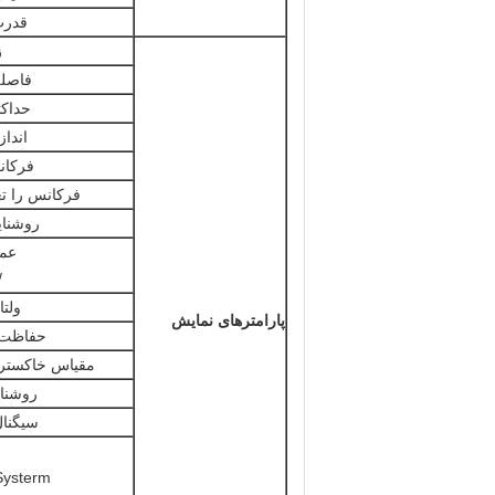
قدرت
ز
فاصله
حداک
انداز
فرکان
فرکانس را تغ
روشنای
عمل
/
ولتا
پارامترهای نمایش
حفاظت 
مقیاس خاکستری
روشنای
سیگنا
Systerm کنترل