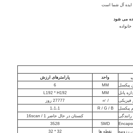
اده می شود
خانواده
ی
واحد
پارامترهای ارزش
 پیکسل
MM
6
ازه پانل
MM
L192 * H192
 فیزیکی
/ ㎡
27777 روز
م پیکسل
R / G / B
1،1،1
انندگی
کنستان در حال حاضر 1 / 16scan
3528
SMD
Encaps
 رزومه
نقطه ها
32 * 32