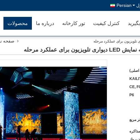
ل
Persian
گیرید
کنترل کیفیت
تور کارخانه
درباره ما
محصولات
صفحه نما
اصلی)
KAILI
CE, 
P6
مذاکره
 پرواز