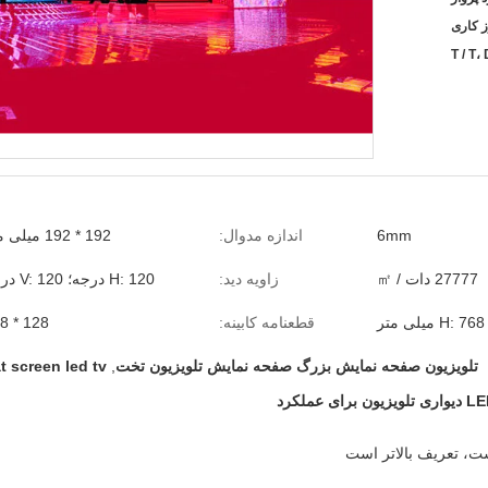
T / T، 
6mm
اندازه مدوال:
192 * 192 میلی متر
27777 دات / ㎡
زاویه دید:
H: 120 درجه؛ V: 120 درجه
قطعنامه کابینه:
128 * 128
تلویزیون صفحه نمایش بزرگ صفحه نمایش تلویزیون تخت
,
at screen led tv