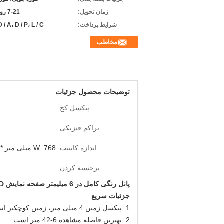
زمان تحویل:
7-21 روز کاری
شرایط پرداخت:
D / A، D / P، L / C
مخاطب
توضیحات محصول جزئیات
پیکسل کج:
تراکم فیزیکی:
اندازه کابینت:
W: 768 میلی متر * H: 768 میلی متر
برجسته کردن:
پانل رنگی کامل در 6 میلیمتر صفحه نمایش LED دیواری تلویزیون برای عملکرد
جزئیات سریع
1. پیکسل زمین 4 میلی متر، زمین کوچکتر است، تعریف بالاتر است
2. بهترین فاصله مشاهده 6-42 متر است