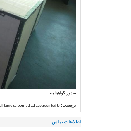
صدور گواهینامه
برچسب:
l,large screen led tv,flat screen led tv
اطلاعات تماس