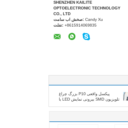
SHENZHEN KAILITE
OPTOELECTRONIC TECHNOLOGY
CO., LTD
Candy Xu
تماس با شخص:
+8615914069835
تلفن:
پیکسل واقعی P10 بزرگ چراغ
تلویزیون SMD بیرونی نمایش LED با
320 * 160mm SMD3535