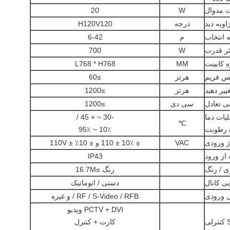
 مدوال
W
20
اویه دید
درجه
H120V120
 انتخاب
م
6-42
ثر قدرت
W
700
ه کابینت
MM
L768 * H768
س فریم
هرتز
≥60
ییر دهید
هرتز
≥1200
ی تعادل
سی دی
≥1200
یات دما
-30 ~ + 45 /
℃
 رطوبت
10٪ ~ 95٪
ژ ورودی
VAC
± 10٪ ± 110 و ± 10٪ ± 110V
از ورود
IP43
 / رنگ
رنگ ≥16.7M
ی کانال
دستی / اتوماتیک
ل ورودی
RF / S-Video / RFB / و غیره
PCTV + DVI ویدیو
ی
کارت + کنترل