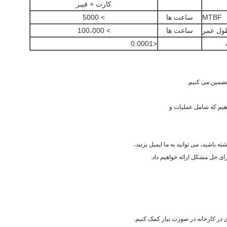
کارت + فیبر
MTBF
ساعت ها
> 5000
ول عمر
ساعت ها
> 100،000
<0.0001
رای حل مشکل ارائه خواهیم داد.