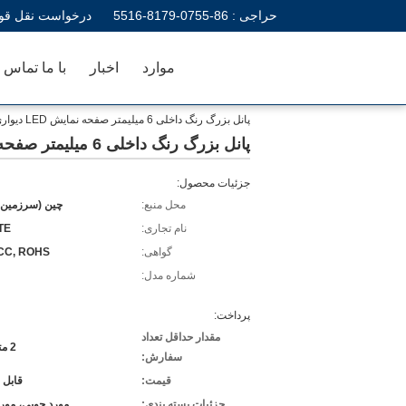
حراجی :
86-0755-8179-5516
درخواست نقل قو
موارد
اخبار
با ما تماس ب
پانل بزرگ رنگ داخلی 6 میلیمتر صفحه نمایش LED دیواری تلویزیون برای عملکرد مرحله
پانل بزرگ رنگ داخلی 6 میلیمتر صفحه نمایش LED دیواری تلویزیون برای عملکرد مرحله
جزئیات محصول:
محل منبع:
چین (سرزمین 
نام تجاری:
TE
گواهی:
FCC, ROHS
شماره مدل:
پرداخت:
مقدار حداقل تعداد
2 متر مربع
سفارش:
قیمت:
قابل 
جزئیات بسته بندی:
مورد چوبی، مورد