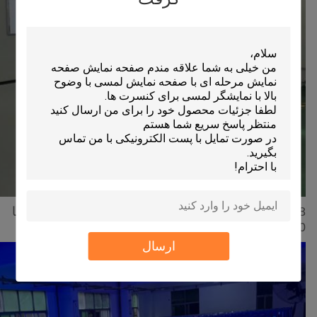
8 دستگاه ماشین آلات پخت Led Led برای رفع رطوبت با
60
℃ و 12 ساعت
ارسال