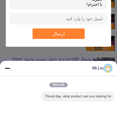
تماس با ما
صفحه نمایش LED متحرک داخلی بزرگ P3.91 صفحه
نمایش LED RGB برای اجاره
تماس با ما
ارسال
P4.81 اجاره داخلی صفحه نمایش LED دیوار ضیافت
فعالیت پس زمینه مرحله
تماس با ما
نمایشگر LED اجاره ای داخلی سیستم نواستار P3.91
ویدیو وال 3840 هرتز
Mr.Liu
تماس با ما
قفل سریع P2.6 P2.97 P3.91 P4.81 اجاره صفحه نمایش
LED داخلی برای رویدادها
4:56 PM
تماس با ما
Good day, what product are you looking for?
1 / 12