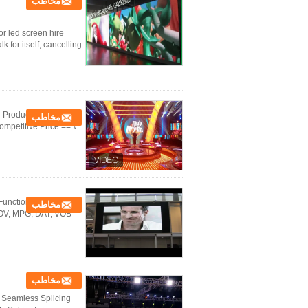
مخاطب
or led screen hire
r itself, cancelling ...
h Product advantage √
مخاطب
ompetitive Price == √
 Function and
مخاطب
 MOV, MPG, DAT, VOB
مخاطب
 Seamless Splicing