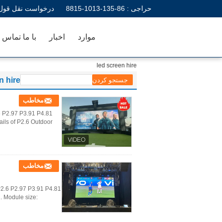
حراجی :
86-135-1013-8815
درخواست نقل قول
موارد
اخبار
با ما تماس ب
led screen hire
n hire
مخاطب
 P2.97 P3.91 P4.81
ls of P2.6 Outdoor
مخاطب
P2.6 P2.97 P3.91 P4.81
. Module size: