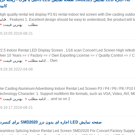
کابین
igh quality rental led display P3.91 rental indoor led screen with Die-casting outdo
Features 1. Excellent design should be easy to understood, the product will talk fo
ادام
مطلب
بهترین قیمت
2018-08-21 16:16:05
2.5 Indoor Rental LED Display Screen , 1/16 scan Concert Led Screen High refes
ver 10 Years == √ Factory == √ Own Exporting License == √ Quality Control == √ C
Own ...
ادامه مطلب
بهترین قیمت
2022-04-08 09:29:38
ie Casting Aluminum Advertising Indoor Rental Led Screen P3 / P4 / P6 / P8 / P10
echnology Character: 1. Support multiform file formats, such as VGA, Video, AVI,
and so on 2. ...
ادامه مطلب
بهترین قیمت
2018-08-21 16:16:17
صفحه نمایش LED اجاره ای بدون درز SMD2020 برای کنسرت
eamless Splicing Indoor Rental Led Screen SMD2020 For Concert Factory Supply