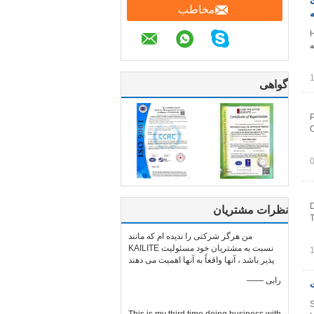
مخاطب
ه
H
ه
گواهی
P
O
D
نظرات مشتریان
T
من هرگز شرکتی را ندیده ام که مانند
KAILITE نسبت به مشتریان خود مسئولیت
پذیر باشد ، آنها واقعاً به آنها اهمیت می دهند
—— رابی
S