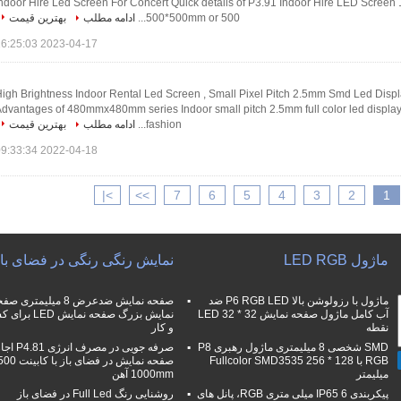
ndoor Hire Led Screen For Concert Quick details of P3.91 Indoor Hire LED Screen 1
500*500mm or 500...
ادامه مطلب
بهترین قیمت
2023-04-17 16:25:03
igh Brightness Indoor Rental Led Screen , Small Pixel Pitch 2.5mm Smd Led Displ
dvantages of 480mmx480mm series Indoor small pitch 2.5mm full color led display 
fashion...
ادامه مطلب
بهترین قیمت
2022-04-18 09:33:34
>|
>>
7
6
5
4
3
2
1
ماژول LED RGB
نمایش رنگی رنگی در فضای با
ماژول با رزولوشن بالا P6 RGB LED ضد
صفحه نمایش ضدعرض 8 میلیمتری ص
آب کامل ماژول صفحه نمایش LED 32 * 32
نمایش بزرگ صفحه نمایش D
نقطه
و کار
SMD شخصی 8 میلیمتری ماژول رهبری P8
صرفه جویی در مصرف انرژ
RGB با Fullcolor SMD3535 256 * 128
میلیمتر
1000mm آهن
پیکربندی IP65 6 میلی متری RGB، پانل های
روشنایی رنگ Full Led در فضای باز