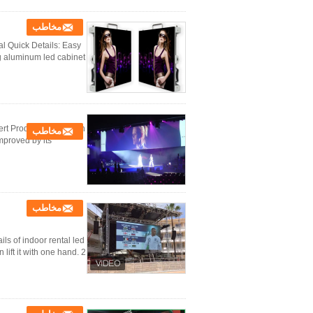
مخاطب
l Quick Details: Easy
aluminum led cabinet ...
rt Product Description
مخاطب
mproved by its
مخاطب
s of indoor rental led
 it with one hand. 2) ...