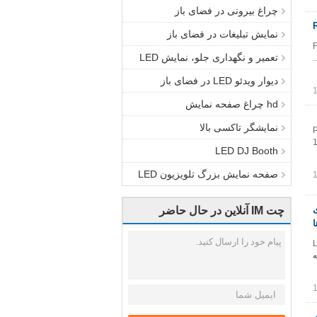
چراغ بیرونی در فضای باز
نمایش تبلیغات در فضای باز
F
تعمیر و نگهداری جلو، نمایش LED
دیوار ویدئو LED در فضای باز
hd چراغ صفحه نمایش
نمایشگر تاکسی بالا
P
1
LED DJ Booth
صفحه نمایش بزرگ تلویزیون LED
دی
چت IM آنلاین در حال حاضر
ا
L
ه
ری