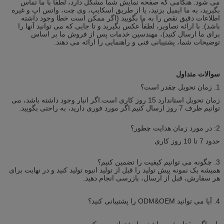
می شود. هنگامی که صفحه نمایش شما مشکل دارد، لطفا با ما تماس
بگیرید، به ما ایمیل بزنید، یا از طریق اسکایپ، وی چت، واتس اپ و غیره
اطلاعات دقیق نقص را به ما بگویید (اگر ممکن است خطا وجود داشته
باشد). با ارائه تصاویر، لطفاً عکس بگیرید و تا جایی که می توانید آنها را
برای ما ارسال کنید)، مهندسین خدمات پس از فروش ما بر اساس
توضیحات شما، پشتیبانی فنی و راهنمایی را ارائه می دهند.
سوالات متداول
1. زمان تحویل چقدر است؟
زمان تحویل استاندارد 15 روز کاری است.اگر انبار وجود داشته باشد، می
توانیم ظرف 7 روز ارسال کنیم.اگر مورد فوری دارید، به راحتی بگویید.
2: در مورد زمان هدایت چطور؟
حدود 7 تا 10 روز کاری
3. چگونه می توانیم کیفیت را تضمین کنیم؟
همیشه یک نمونه پیش تولید را قبل از تولید انبوه تولید کنید و در نهایت برای
هر سفارش، قبل از ارسال، بازرسی انجام دهید.
4. آیا می توانید ODM&OEM را پشتیبانی کنید؟