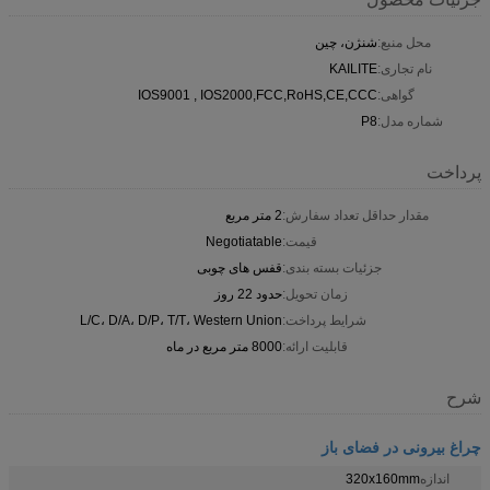
محل منبع:
شنژن، چین
نام تجاری:
KAILITE
گواهی:
IOS9001 , IOS2000,FCC,RoHS,CE,CCC
شماره مدل:
P8
پرداخت
مقدار حداقل تعداد سفارش:
2 متر مربع
قیمت:
Negotiatable
جزئیات بسته بندی:
قفس های چوبی
زمان تحویل:
حدود 22 روز
شرایط پرداخت:
L/C، D/A، D/P، T/T، Western Union
قابلیت ارائه:
8000 متر مربع در ماه
شرح
چراغ بیرونی در فضای باز
اندازه
320x160mm