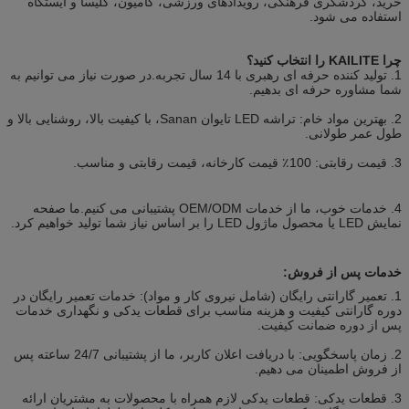
خرید، گردشگری فرهنگی، رویدادهای ورزشی، کامیون، کلیسا و ایستگاه
استفاده می شود.
چرا KAILITE را انتخاب کنید؟
1. تولید کننده حرفه ای رهبری با 14 سال تجربه.در صورت نیاز می توانیم به
شما مشاوره حرفه ای بدهیم.
2. بهترین مواد خام: تراشه LED تایوان Sanan، با کیفیت بالا، روشنایی بالا و
طول عمر طولانی.
3. قیمت رقابتی: 100٪ قیمت کارخانه، قیمت رقابتی و مناسب.
4. خدمات خوب، ما از خدمات OEM/ODM پشتیبانی می کنیم.ما صفحه
نمایش LED یا محصول ماژول LED را بر اساس نیاز شما تولید خواهیم کرد.
خدمات پس از فروش:
1. تعمیر گارانتی رایگان (شامل نیروی کار و مواد): خدمات تعمیر رایگان در
دوره گارانتی کیفیت و هزینه مناسب برای قطعات یدکی و نگهداری خدمات
پس از دوره ضمانت کیفیت.
2. زمان پاسخگویی: با دریافت اعلان کاربر، ما از پشتیبانی 24/7 ساعته پس
از فروش اطمینان می دهیم.
3. قطعات یدکی: قطعات یدکی لازم همراه با محصولات به مشتریان ارائه