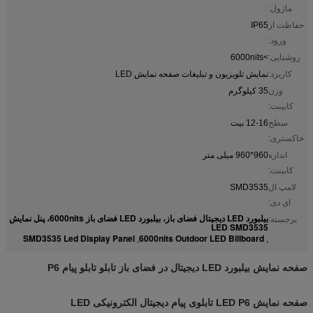
ماژول:
حفاظت از
IP65
ورود:
روشنایی:
>6000nits
کاربرد:
نمایش تلویزیون و تبلیغات صفحه نمایش LED
وزن
35 کیلوگرم
کابینت:
سطح
12-16 بیت
خاکستری:
اندازه
960*960 میلی متر
کابینت:
لامپ ال
SMD3535
ای دی:
بیلبورد LED دیجیتال فضای باز، بیلبورد LED فضای باز 6000nits، پنل نمایش
برجسته:
LED SMD3535
SMD3535 Led Display Panel
6000nits Outdoor LED Billboard
,
,
صفحه نمایش بیلبورد LED دیجیتال در فضای باز تابلو تابلو پیام P6
صفحه نمایش LED P6 تابلوی پیام دیجیتال الکترونیکی LED