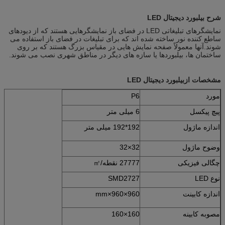
شرح بیلبورد دیجیتال LED
نمایشگرهای تبلیغاتی LED در فضای باز نمایشگرهایی هستند که از دیودهای
ساطع کننده نور ساخته شده اند که برای تبلیغات در فضای باز استفاده می
شوند.آنها معمولاً صفحه نمایش هایی در مقیاس بزرگ هستند که بر روی
ساختمان ها، بیلبوردها یا سازه های دیگر در مناطق شهری نصب می شوند.
مشخصات از
بیلبورد دیجیتال LED
مورد
P6
پیچ پیکسل
6 میلی متر
اندازه ماژول
192*192 میلی متر
وضوح ماژول
32×32
چگالی فیزیکی
27777 نقطه/㎡
نوع LED
SMD2727
اندازه کابینت
960×960×mm
مصوبه کابینه
160×160